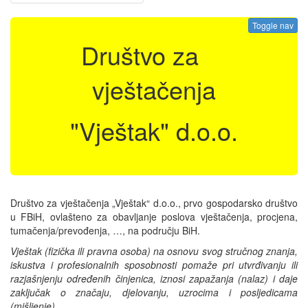
Toggle nav
Društvo za
vještačenja
"Vještak" d.o.o.
Društvo za vještačenja „Vještak“ d.o.o., prvo gospodarsko društvo
u FBiH, ovlašteno za obavljanje poslova vještačenja, procjena,
tumačenja/prevođenja, …, na području BiH.
Vještak (fizička ili pravna osoba) na osnovu svog stručnog znanja,
iskustva i profesionalnih sposobnosti pomaže pri utvrđivanju ili
razjašnjenju određenih činjenica, iznosi zapažanja (nalaz) i daje
zaključak o značaju, djelovanju, uzrocima i posljedicama
(mišljenje).